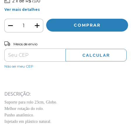
2
x de
R$7,00
Ver mais detalhes
ALTERAR CEP
Entregas para o CEP:
Meios de envio
CALCULAR
Não sei meu CEP
DESCRIÇÃO:
Suporte para rolo 23cm, Globo.
Melhor rotação do rolo.
Punho anatômico.
Injetado em plástico natural.