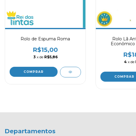
Rolo de Espuma Roma
Rolo Lã An
Econômico 
R$15,00
R$1
3
x de
R$5,86
4
x de
COMPRAR
COMPRAR
Departamentos