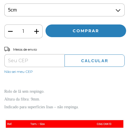
ALTERAR CEP
Entregas para o CEP:
Meios de envio
CALCULAR
Não sei meu CEP
Rolo de lã sem respingo.
Altura da fibra: 9mm.
Indicado para superfícies lisas – não respinga.