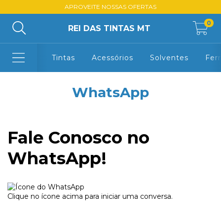
APROVEITE NOSSAS OFERTAS
0
REI DAS TINTAS MT
Tintas
Acessórios
Solventes
Fer
WhatsApp
Fale Conosco no
WhatsApp!
Clique no ícone acima para iniciar uma conversa.