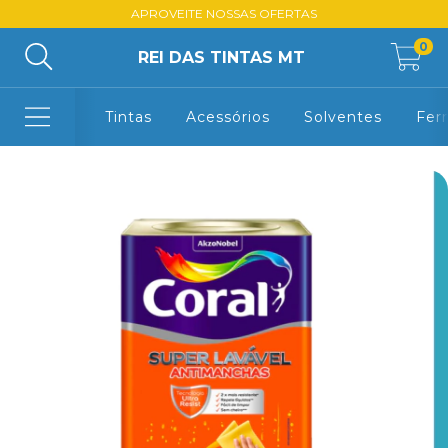
APROVEITE NOSSAS OFERTAS
0
REI DAS TINTAS MT
Tintas
Acessórios
Solventes
Fer