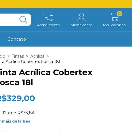
0
Atendimento
Minha conta
Meu carrinho
Contato
cio
>
Tintas
>
Acrílica
>
nta Acrílica Cobertex Fosca 18l
inta Acrílica Cobertex
osca 18l
R$329,00
12
x de
R$33,84
r mais detalhes