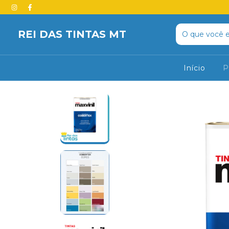
REI DAS TINTAS MT
Início
P