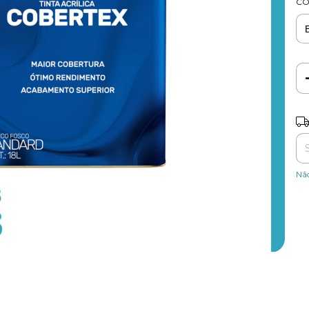
CO
Ent
Nã