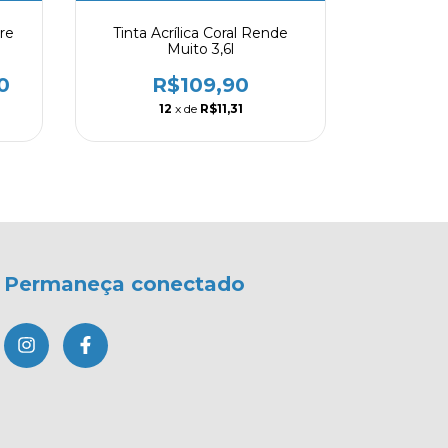
re
Tinta Acrílica Coral Rende
Tinta Acrí
Muito 3,6l
A
0
R$109,90
R
12
x de
R$11,31
1
Permaneça conectado