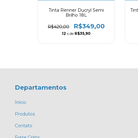
nil Premium
Tinta Renner Ducryl Semi
Tin
8l
Brilho 18L
00
R$349,00
R$420,00
53
12
x de
R$35,90
Departamentos
Início
Produtos
Contato
Frete Grátis