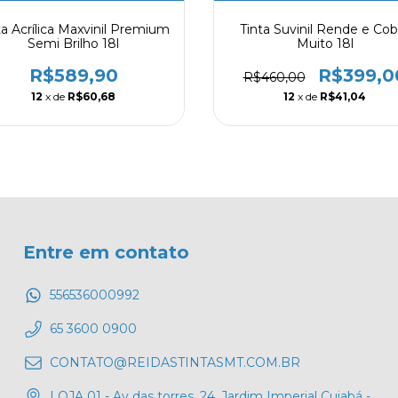
ta Acrílica Maxvinil Premium
Tinta Suvinil Rende e Cob
Semi Brilho 18l
Muito 18l
R$589,90
R$399,0
R$460,00
12
x de
R$60,68
12
x de
R$41,04
Entre em contato
556536000992
65 3600 0900
CONTATO@REIDASTINTASMT.COM.BR
LOJA 01 - Av das torres, 24, Jardim Imperial Cuiabá -