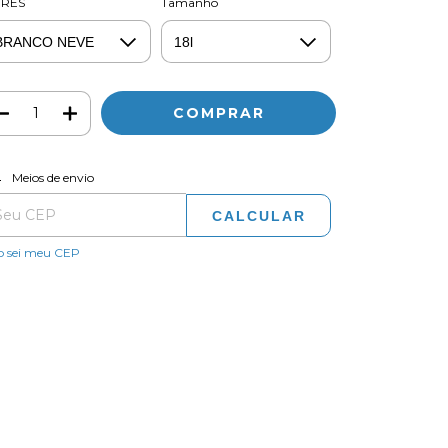
RES
Tamanho
ALTERAR CEP
regas para o CEP:
Meios de envio
CALCULAR
o sei meu CEP