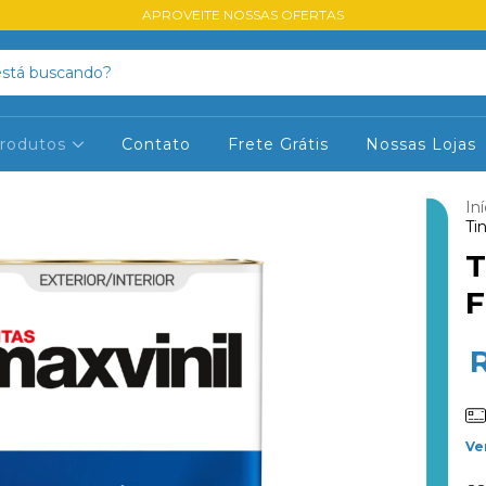
APROVEITE NOSSAS OFERTAS
rodutos
Contato
Frete Grátis
Nossas Lojas
Iní
Ti
T
F
Ve