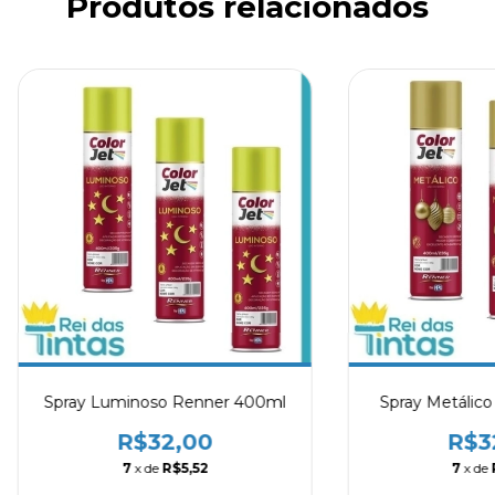
Produtos relacionados
Spray Luminoso Renner 400ml
Spray Metálic
R$32,00
R$3
7
x de
R$5,52
7
x de