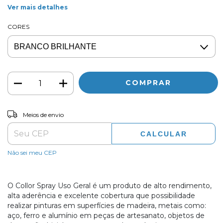
Ver mais detalhes
CORES
ALTERAR CEP
Entregas para o CEP:
Meios de envio
CALCULAR
Não sei meu CEP
O Collor Spray Uso Geral é um produto de alto rendimento,
alta aderência e excelente cobertura que possibilidade
realizar pinturas em superfícies de madeira, metais como:
aço, ferro e alumínio em peças de artesanato, objetos de