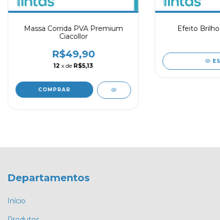
Massa Corrida PVA Premium
Efeito Brilho
Ciacollor
R$49,90
E
12
x de
R$5,13
COMPRAR
Departamentos
Início
Produtos