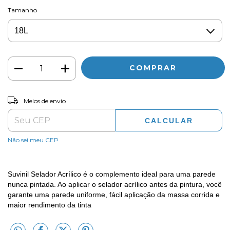
Tamanho
ALTERAR CEP
Entregas para o CEP:
Meios de envio
CALCULAR
Não sei meu CEP
Suvinil Selador Acrílico é o complemento ideal para uma parede
nunca pintada. Ao aplicar o selador acrílico antes da pintura, você
garante uma parede uniforme, fácil aplicação da massa corrida e
maior rendimento da tinta