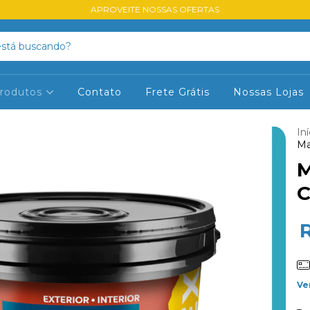
APROVEITE NOSSAS OFERTAS
rodutos
Contato
Frete Grátis
Nossas Lojas
Iní
Ma
M
C
Ve