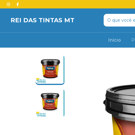
REI DAS TINTAS MT
Início
P