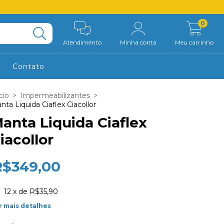
0
Atendimento
Minha conta
Meu carrinho
Contato
cio
>
Impermeabilizantes
>
nta Liquida Ciaflex Ciacollor
anta Liquida Ciaflex
iacollor
R$349,00
12
x de
R$35,90
r mais detalhes