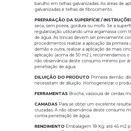
barulho em telhas galvanizadas. As áreas de ap
galvanizadas e telhas de fibrocimento.
PREPARAÇÃO DA SUPERFÍCIE /
INSTRUÇÕE
seca, sem poeira, gordura ou mofo. Se a superfí
regularização utilizando uma argamassa com tr
de água. As trincas devem ser previamente corr
procedimentos realizar a aplicação da primeira
demão e outra, realizar a aplicação de mais c
aplicação (acima de 50 m2 ), recomendamos o u
não observância deste consumo mínimo por áre
penetração de água.
DILUIÇÃO DO PRODUTO
Primeira demão: di
necessitam de diluição. Homogeneizar o produ
FERRAMENTAS
Brocha, vassoura de cerdas ma
CAMADAS
Para se obter um excelente resultad
cruzadas. A não observância deste consumo mín
contra penetração de água.
RENDIMENTO
Embalagem 18 Kg: até 45 m2 p