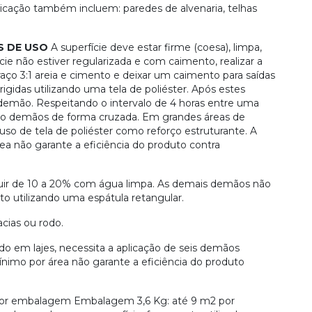
licação também incluem: paredes de alvenaria, telhas
S DE USO
A superfície deve estar firme (coesa), limpa,
cie não estiver regularizada e com caimento, realizar a
aço 3:1 areia e cimento e deixar um caimento para saídas
igidas utilizando uma tela de poliéster. Após estes
 demão. Respeitando o intervalo de 4 horas entre uma
inco demãos de forma cruzada. Em grandes áreas de
so de tela de poliéster como reforço estruturante. A
a não garante a eficiência do produto contra
luir de 10 a 20% com água limpa. As demais demãos não
to utilizando uma espátula retangular.
cias ou rodo.
o em lajes, necessita a aplicação de seis demãos
imo por área não garante a eficiência do produto
or embalagem Embalagem 3,6 Kg: até 9 m2 por