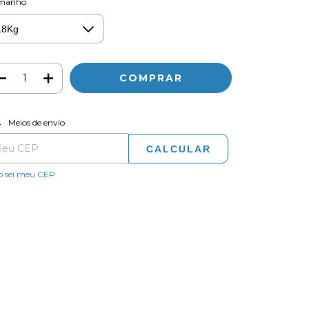
manho
ALTERAR CEP
regas para o CEP:
Meios de envio
CALCULAR
o sei meu CEP