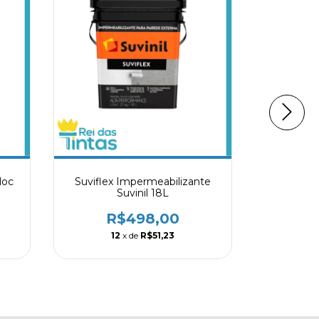
loc
Suviflex Impermeabilizante
Imperme
Suvinil 18L
Ci
R$498,00
R
12
x de
R$51,23
1