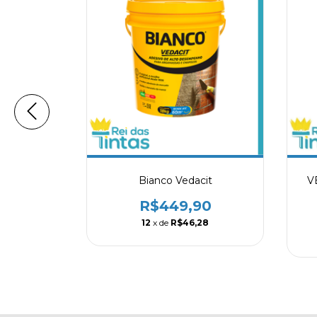
bilizante
Bianco Vedacit
V
kg
R$449,90
00
12
x de
R$46,28
33