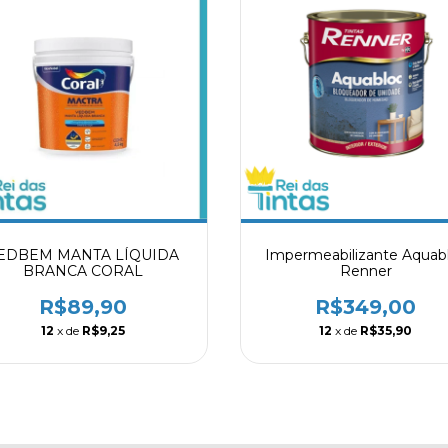
EDBEM MANTA LÍQUIDA
Impermeabilizante Aquab
BRANCA CORAL
Renner
R$89,90
R$349,00
12
x de
R$9,25
12
x de
R$35,90