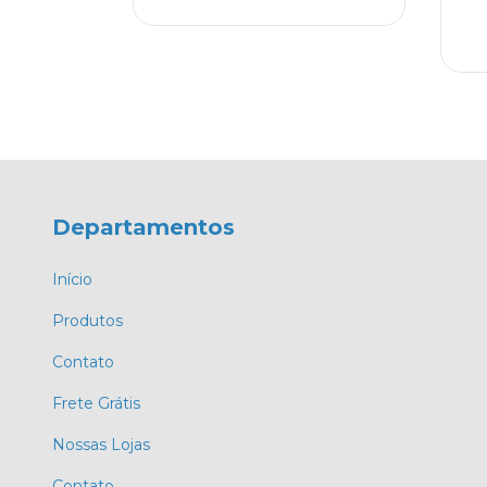
08,00
1
Departamentos
Início
Produtos
Contato
Frete Grátis
Nossas Lojas
Contato