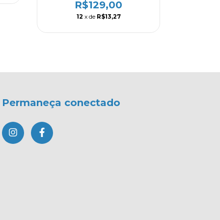
R$129,00
12
x de
R$13,27
1
Permaneça conectado