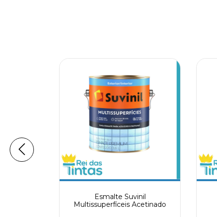
 Brasimob
Esmalte Suvinil
6L
Multissuperfíceis Acetinado