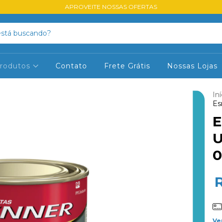
APROVEITE NOSSAS OFERTAS
rodutos
Contato
Frete Grátis
Nossas Lojas
Iní
Es
E
U
0
Ve