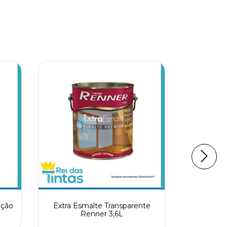
eção
Extra Esmalte Transparente
Esmalte S
Renner 3,6L
De Ag