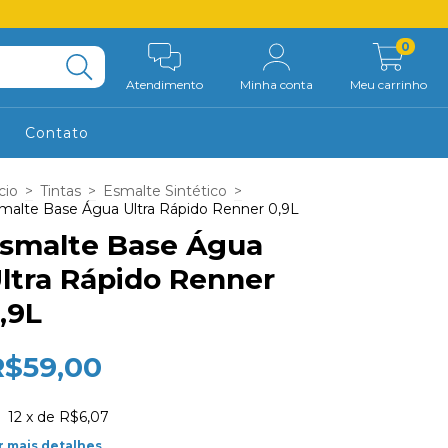
0
Atendimento
Minha conta
Meu carrinho
Contato
cio
>
Tintas
>
Esmalte Sintético
>
malte Base Água Ultra Rápido Renner 0,9L
smalte Base Água
ltra Rápido Renner
,9L
R$59,00
12
x de
R$6,07
r mais detalhes