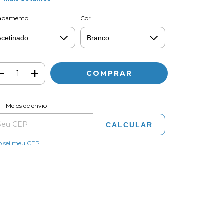
abamento
Cor
ALTERAR CEP
regas para o CEP:
Meios de envio
CALCULAR
o sei meu CEP