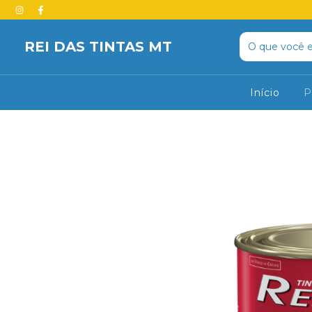
REI DAS TINTAS MT
Início
P